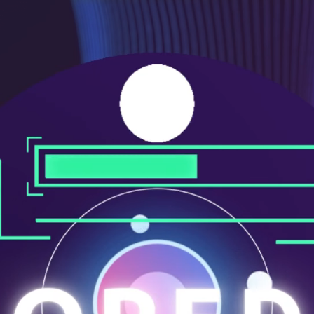
メ
ニ
ュ
ー