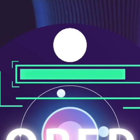
メ
ニ
ュ
ー