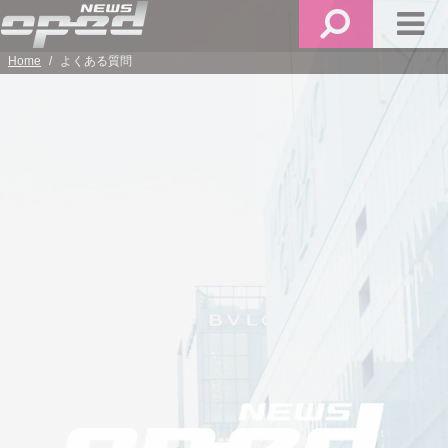
メ
検
メ
ニ
索
イ
Home
よくある質問
ュ
ン
ー
メ
ニ
ュ
ー