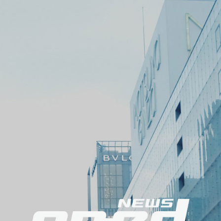
メ
ニ
ュ
ー