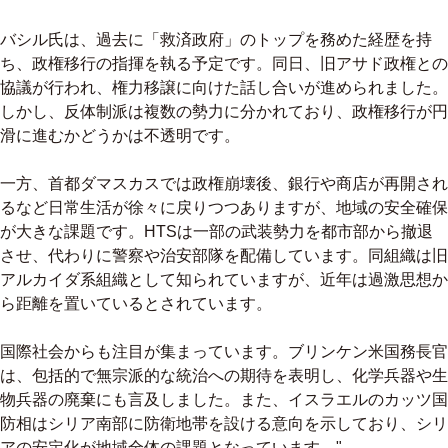
バシル氏は、過去に「救済政府」のトップを務めた経歴を持
ち、政権移行の指揮を執る予定です。同日、旧アサド政権との
協議が行われ、権力移譲に向けた話し合いが進められました。
しかし、反体制派は複数の勢力に分かれており、政権移行が円
滑に進むかどうかは不透明です。
一方、首都ダマスカスでは政権崩壊後、銀行や商店が再開され
るなど日常生活が徐々に戻りつつありますが、地域の安全確保
が大きな課題です。HTSは一部の武装勢力を都市部から撤退
させ、代わりに警察や治安部隊を配備しています。同組織は旧
アルカイダ系組織として知られていますが、近年は過激思想か
ら距離を置いているとされています。
国際社会からも注目が集まっています。ブリンケン米国務長官
は、包括的で無宗派的な統治への期待を表明し、化学兵器や生
物兵器の廃棄にも言及しました。また、イスラエルのカッツ国
防相はシリア南部に防衛地帯を設ける意向を示しており、シリ
アの安定化が地域全体の課題となっています。"