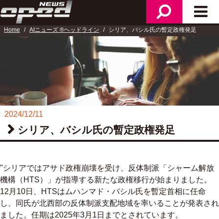
メ
検
メ
ニ
索
イ
Home
AIニューズ ®ヘッドライン
シリア、バシル氏の暫定政権発足
ュ
ン
ー
メ
ニ
ュ
ー
2024/12/11
シリア、バシル氏の暫定政権発足
"シリアではアサド政権崩壊を受け、反体制派「シャーム解放
機構（HTS）」が指導する新たな政権移行が始まりました。
12月10日、HTSはムハンマド・バシル氏を暫定首相に任命
し、同氏が北西部の反体制派支配地域を率いることが発表され
ました。任期は2025年3月1日までとされています。