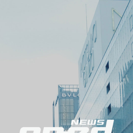
ニ
ュ
ー