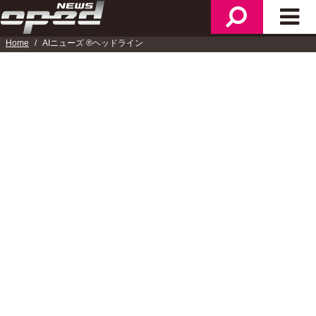
メ
検
メ
ニ
索
イ
Home
AIニューズ ®ヘッドライン
ュ
ン
ー
メ
AIニューズ ®ヘッドライン
ニ
ュ
ー
2019/07/04
林美子さん メディアと女性について語る
国内
2019/07/02
JOCの新会長に柔道金・山下泰裕氏が就任
国内
2019/06/28
オウム事件 11年ぶりに被害者へ賠償金