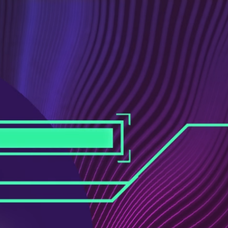
ス
ュ
ブ
ー
ッ
ブ
ク