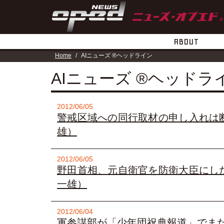
ABOUT
Home
AIニューズ ®ヘッドライン
AIニューズ ®ヘッドラ
2012/06/05
警戒区域への同行取材の申し入れは
雄）
2012/06/05
野田首相、元自衛官を防衛大臣にし
一雄）
2012/06/04
軍参謀部が「少年団祝典報道」でま