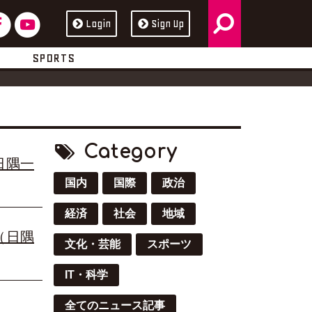
検
フ
ユ
Login
Sign Up
ス
ュ
索
ェ
ー
ブ
ー
SPORTS
イ
チ
ッ
ブ
ス
ュ
ク
ブ
ー
Category
日隅一
ッ
ブ
国内
国際
政治
ク
経済
社会
地域
（日隅
文化・芸能
スポーツ
IT・科学
全てのニュース記事