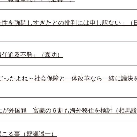
安全性を強調しすぎたとの批判には申し訳ない」（
責任追及不発」（森功）
だったよね～社会保障と一体改革なら一緒に議決
上が外国籍 富豪の６割も海外移住を検討（相馬
起こる事（蟹瀬誠一）