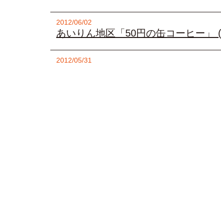
2012/06/02
あいりん地区「50円の缶コーヒー」 (
2012/05/31
情報保全法への布石＋予算確保の手
雄）
1
2
...
603
60
人気のLIVE