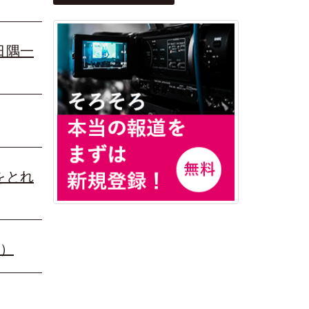
日隅一
をとれ
勝）