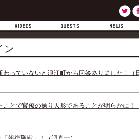
ツ
タ
イ
ー
VIDEOS
GUESTS
NEWS
ッ
イン
タ
ー
断わっていないと浪江町から回答ありました！（
たことで官僚の操り人形であることが明らかに！
た「報復聖戦」！（辺真一）