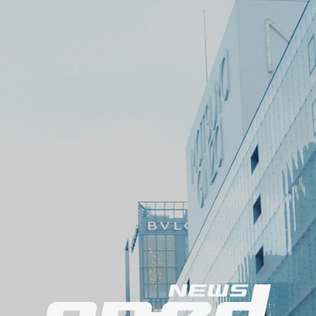
メ
ニ
ュ
ー