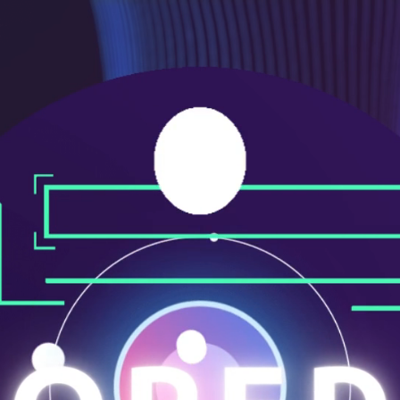
メ
ニ
ュ
ー