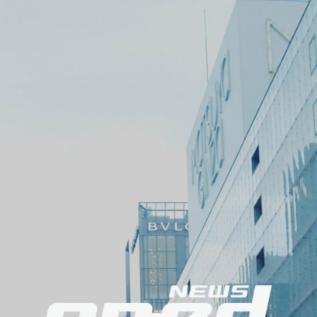
メ
ニ
ュ
ー