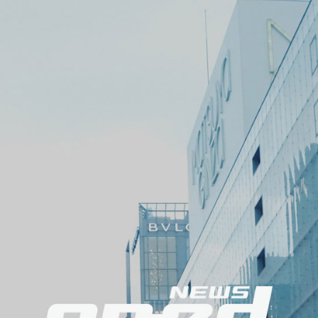
メ
ニ
ュ
ー