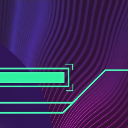
ス
ュ
ブ
ー
ッ
ブ
ク