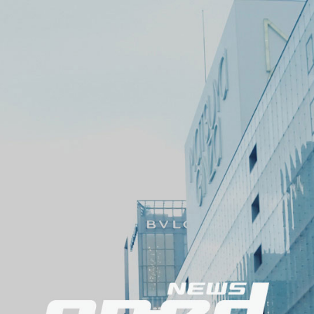
メ
ニ
ュ
ー