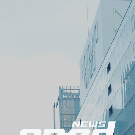
メ
ニ
ュ
ー