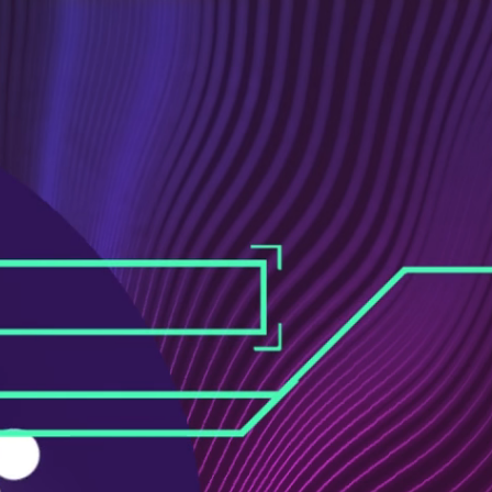
ス
ュ
ブ
ー
ッ
ブ
ク