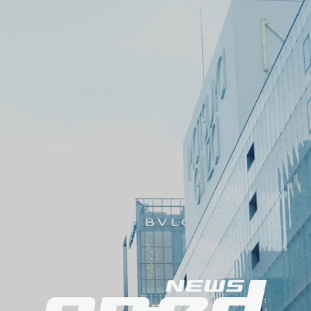
メ
ニ
ュ
ー