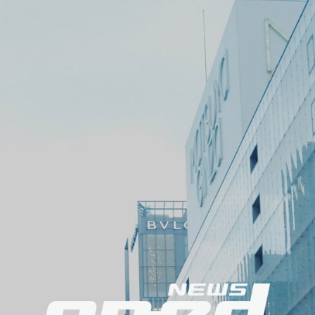
メ
ニ
ュ
ー