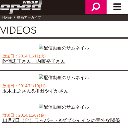
メ
検
メ
ニ
索
イ
Home
動画アーカイブ
ュ
ン
ー
メ
VIDEOS
ニ
ュ
ー
放送日：2014/11/11(火)
吹浦忠正さん、内藤裕子さん
放送日：2014/11/10(月)
玉木正之さん&和田やずかさん
放送日：2014/11/07(金)
11月7日（金）ラッパー・Kダブシャインの意外な関係