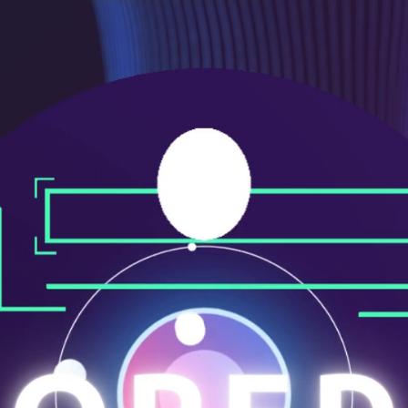
メ
ニ
ュ
ー