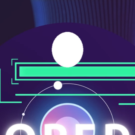
メ
ニ
ュ
ー