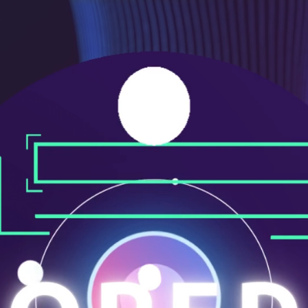
メ
ニ
ュ
ー