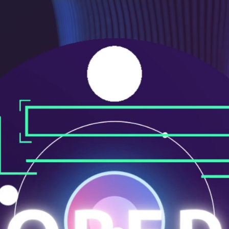
メ
ニ
ュ
ー