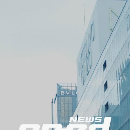
メ
ニ
ュ
ー