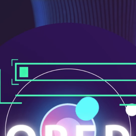
ニ
ュ
ー