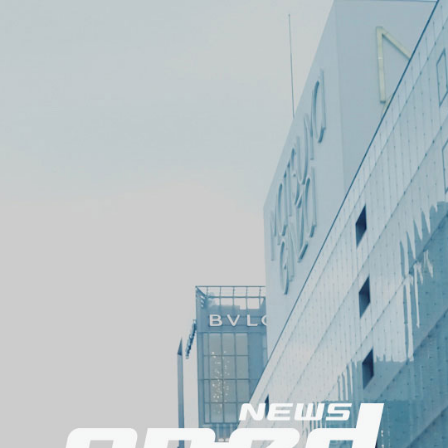
メ
ニ
ュ
ー