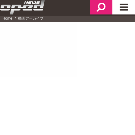
メ
検
メ
ニ
索
イ
Home
動画アーカイブ
ュ
ン
ー
メ
VIDEOS
ニ
ュ
ー
放送日：2018/11/28(水)
【特集：沖縄・辺野古と日米外交】大貫康雄さん