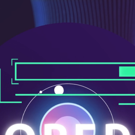
ニ
ュ
ー