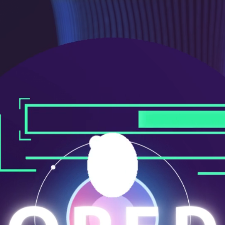
メ
ニ
ュ
ー