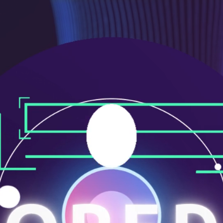
ニ
ュ
ー