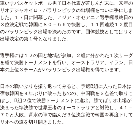
車いすバスケットボール男子日本代表が苦しんだ末に、来年の
リオデジャネイロ・パラリンピックの出場権をついに手にしま
した。１７日に閉幕した、アジア・オセアニア選手権最終日の
３位決定戦で韓国に８０－５６で快勝し、１１回連続１２度目
のパラリンピック出場を決めたのです。団体競技としてはリオ
出場決定の第１号となりました。
選手権には１２の国と地域が参加。２組に分かれた１次リーグ
を経て決勝トーナメントを行い、オーストラリア、イラン、日
本の上位３チームがパラリンピック出場権を得ています。
日本の戦いぶりを振り返ってみると、予選B組に入った日本は
宿敵韓国を４年ぶりに破ったものの、中国戦を３点差で取りこ
ぼし、B組２位で決勝トーナメントに進出。勝てばリオ出場が
決まった準決勝で世界王者のオーストラリアと対戦し、４１－
７０と大敗。背水の陣で臨んだ３位決定戦で韓国を再度下して
リオへの道を切り開きました。