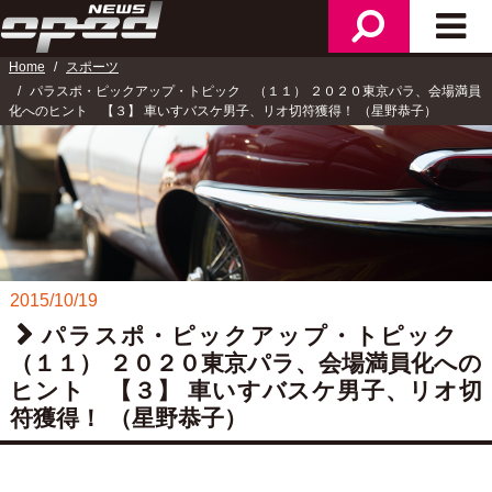
ニ
検
メ
ュ
索
イ
ー
Home
スポーツ
ン
パラスポ・ピックアップ・トピック （１１） ２０２０東京パラ、会場満員
メ
化へのヒント 【３】 車いすバスケ男子、リオ切符獲得！ （星野恭子）
ニ
ュ
ー
2015/10/19
パラスポ・ピックアップ・トピック
（１１） ２０２０東京パラ、会場満員化への
ヒント 【３】 車いすバスケ男子、リオ切
符獲得！ （星野恭子）