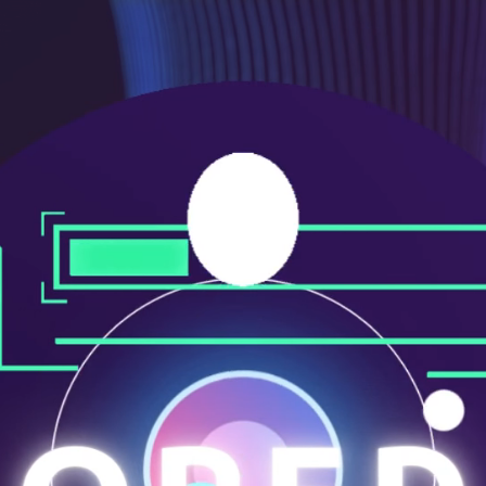
ニ
ュ
ー