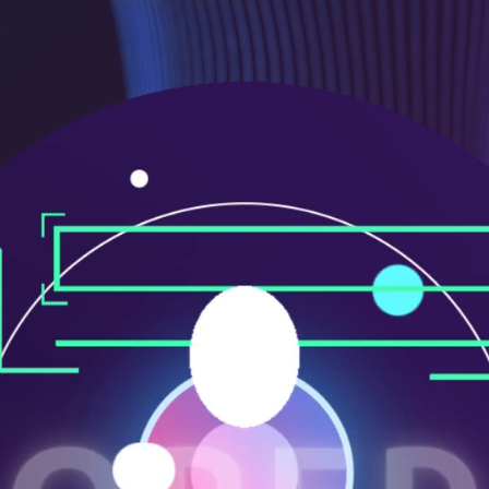
ニ
ュ
ー