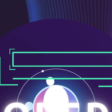
ニ
ュ
ー