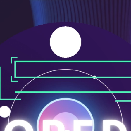
ニ
ュ
ー