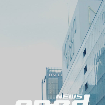
ニ
ュ
ー