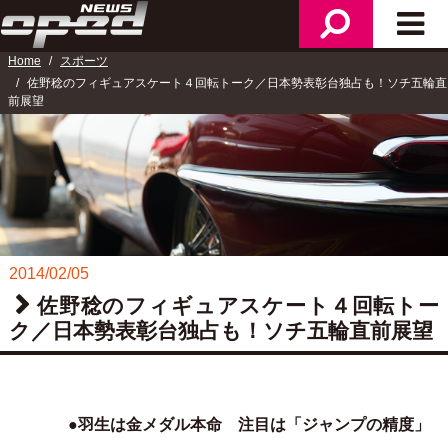
ニ
検
メ
ュ
索
イ
ー
Home
スポーツ
ン
佐野稔のフィギュアスケート４回転トーク／日本勢表彰台独占も！ソチ五輪直
メ
前展望
ニ
ュ
ー
2014/02/05
佐野稔のフィギュアスケート４回転トー
ク／日本勢表彰台独占も！ソチ五輪直前展望
●羽生は金メダル本命 注目は「ジャンプの精度」