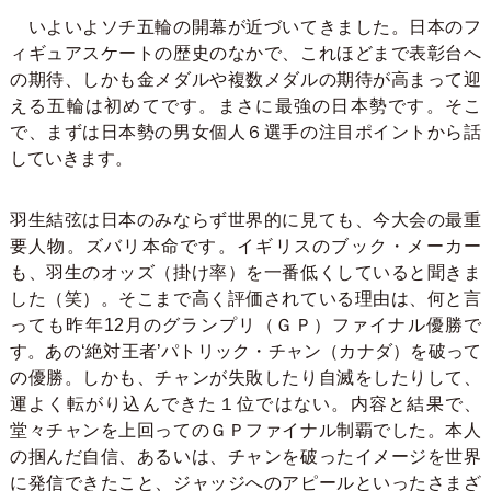
いよいよソチ五輪の開幕が近づいてきました。日本のフ
ィギュアスケートの歴史のなかで、これほどまで表彰台へ
の期待、しかも金メダルや複数メダルの期待が高まって迎
える五輪は初めてです。まさに最強の日本勢です。そこ
で、まずは日本勢の男女個人６選手の注目ポイントから話
していきます。
羽生結弦は日本のみならず世界的に見ても、今大会の最重
要人物。ズバリ本命です。イギリスのブック・メーカー
も、羽生のオッズ（掛け率）を一番低くしていると聞きま
した（笑）。そこまで高く評価されている理由は、何と言
っても昨年12月のグランプリ（ＧＰ）ファイナル優勝で
す。あの‘絶対王者’パトリック・チャン（カナダ）を破って
の優勝。しかも、チャンが失敗したり自滅をしたりして、
運よく転がり込んできた１位ではない。内容と結果で、
堂々チャンを上回ってのＧＰファイナル制覇でした。本人
の掴んだ自信、あるいは、チャンを破ったイメージを世界
に発信できたこと、ジャッジへのアピールといったさまざ