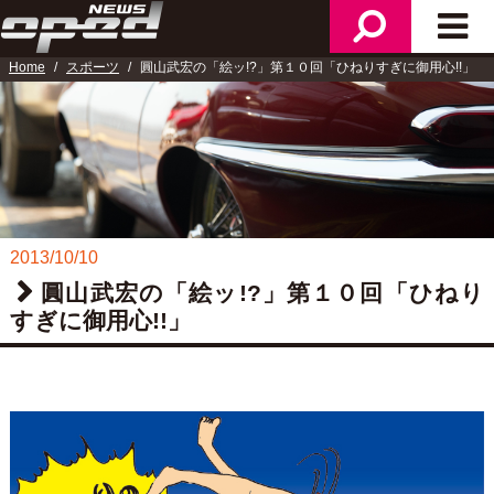
メ
検
メ
ニ
索
イ
Home
スポーツ
圓山武宏の「絵ッ!?」第１０回「ひねりすぎに御用心!!」
ュ
ン
ー
メ
ニ
ュ
ー
2013/10/10
圓山武宏の「絵ッ!?」第１０回「ひねり
すぎに御用心!!」