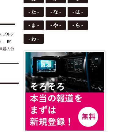
- た -
- な -
- は -
- ま -
- や -
- ら -
, プルデ
- わ -
、EY
課題の分