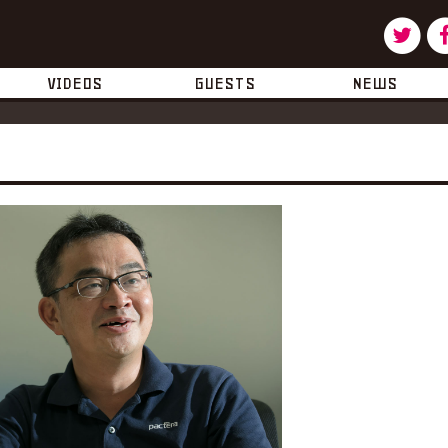
ツ
タ
イ
ー
VIDEOS
GUESTS
NEWS
ッ
タ
ー