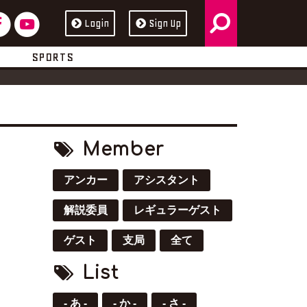
検
フ
ユ
Login
Sign Up
ス
ュ
索
ェ
ー
ブ
ー
SPORTS
イ
チ
ッ
ブ
ス
ュ
ク
ブ
ー
Member
ッ
ブ
アンカー
アシスタント
ク
解説委員
レギュラーゲスト
ゲスト
支局
全て
List
- あ -
- か -
- さ -