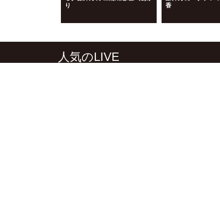
り
香
人気のLIVE
AIニューズ ®ヘッドライン