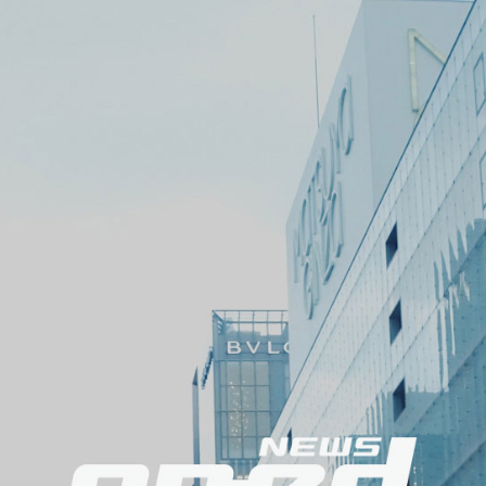
メ
ニ
ュ
ー