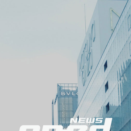
メ
ニ
ュ
ー