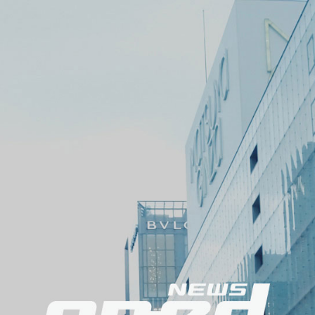
メ
ニ
ュ
ー