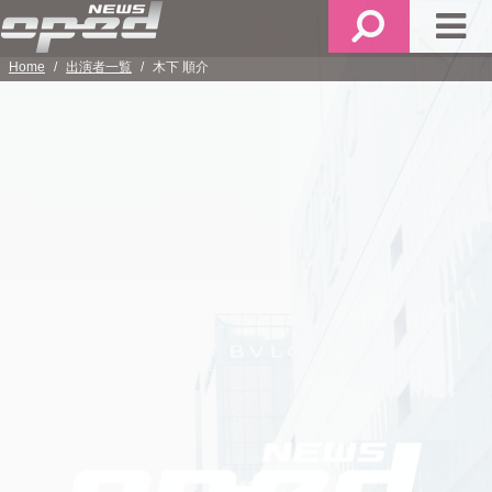
メ
検
メ
ニ
索
イ
Home
出演者一覧
木下 順介
ュ
ン
ー
メ
ニ
GUESTS
ュ
ー