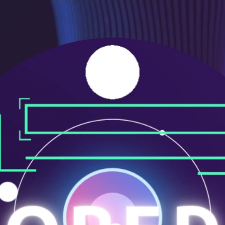
メ
ニ
ュ
ー