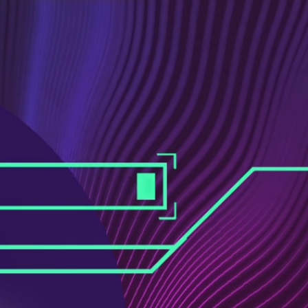
ス
ュ
ブ
ー
ッ
ブ
ク