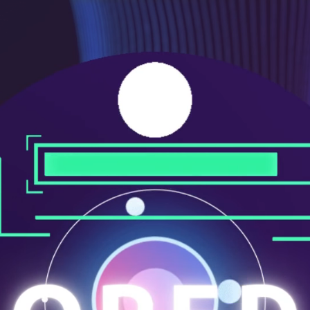
メ
ニ
ュ
ー