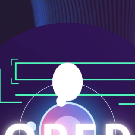
メ
ニ
ュ
ー