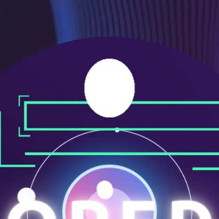
メ
ニ
ュ
ー