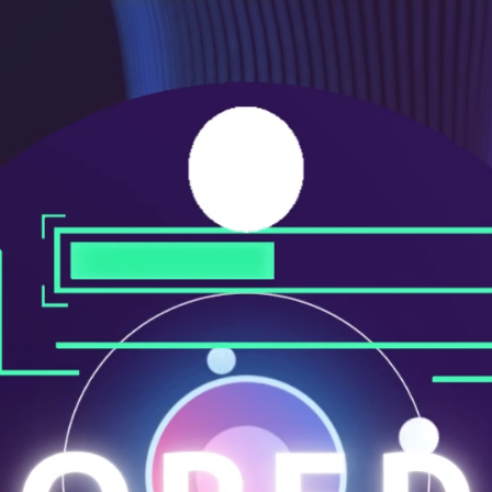
メ
ニ
ュ
ー